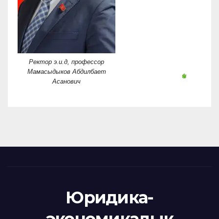
Ректор э.и.д, профессор
Мамасыдыков Абдилбает
Асанович
Юридика-
экономикалык