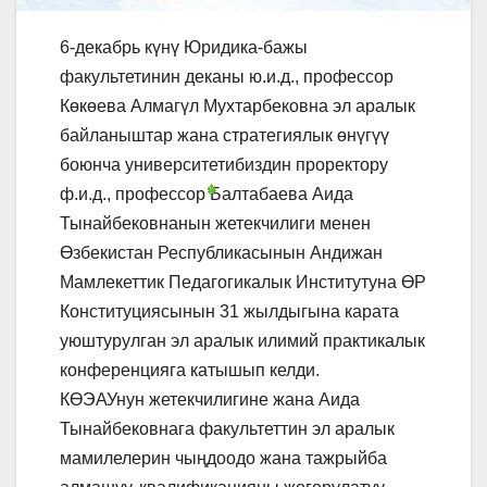
6-декабрь күнү Юридика-бажы
факультетинин деканы ю.и.д., профессор
Көкөева Алмагүл Мухтарбековна эл аралык
байланыштар жана стратегиялык өнүгүү
боюнча университетибиздин проректору
ф.и.д., профессор Балтабаева Аида
Тынайбековнанын жетекчилиги менен
Өзбекистан Республикасынын Андижан
Мамлекеттик Педагогикалык Институтуна ӨР
Конституциясынын 31 жылдыгына карата
уюштурулган эл аралык илимий практикалык
конференцияга катышып келди.
КӨЭАУнун жетекчилигине жана Аида
Тынайбековнага факультеттин эл аралык
мамилелерин чыңдоодо жана тажрыйба