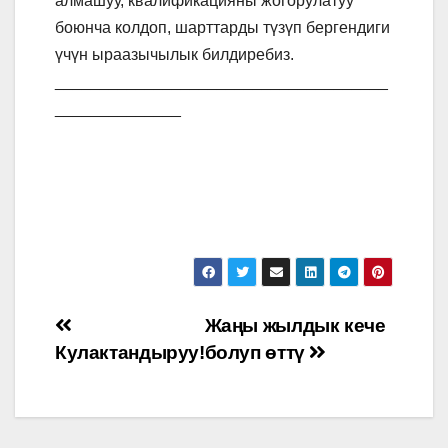
алмашуу, квалификацияны жогорулатуу
боюнча колдоп, шарттарды түзүп бергендиги
үчүн ыраазычылык билдиребиз.
_____________________________________
______________
Post
Жаңы жылдык кече
Кулактандыруу!
болуп өттү
navigation