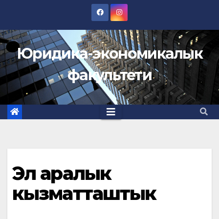
Skip
to
content
Юридика-экономикалык
факультети
Эл аралык
кызматташтык