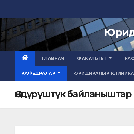
Skip
to
content
Юрид
ГЛАВНАЯ
ФАКУЛЬТЕТ
РА
КАФЕДРАЛАР
ЮРИДИКАЛЫК КЛИНИК
Өндүрүштүк байланыштар