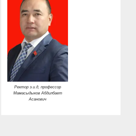
Ректор э.и.д, профессор
Мамасыдыков Абдилбает
Асанович