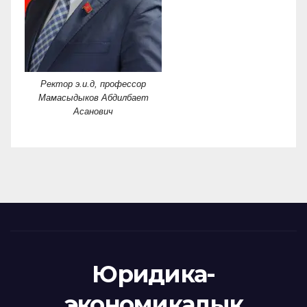
Ректор э.и.д, профессор
Мамасыдыков Абдилбает
Асанович
Юридика-
экономикалык