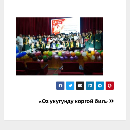
Post
«Өз укугуңду коргой бил»
navigation