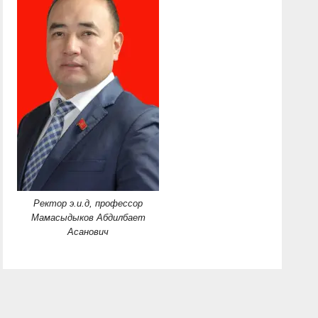
Ректор э.и.д, профессор
Мамасыдыков Абдилбает
Асанович