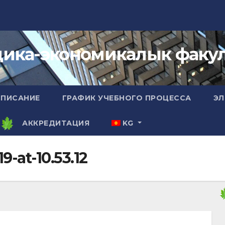
ика-экономикалык факул
СПИСАНИЕ
ГРАФИК УЧЕБНОГО ПРОЦЕССА
ЭЛ
А
АККРЕДИТАЦИЯ
KG
-at-10.53.12