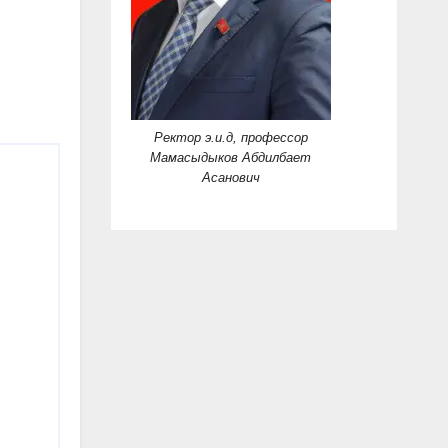
Ректор э.и.д, профессор
Мамасыдыков Абдилбает
Асанович