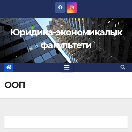
Skip
to
content
Юридика-экономикалык
факультети
ООП