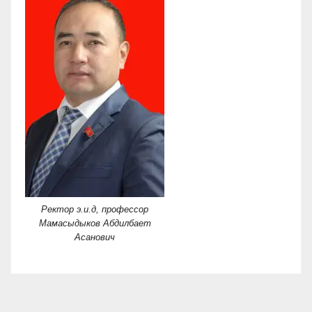
Ректор э.и.д, профессор
Мамасыдыков Абдилбает
Асанович