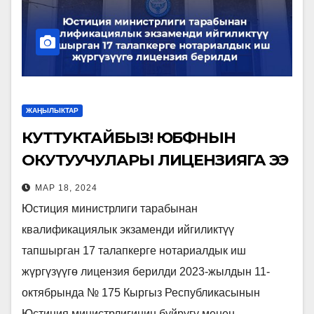
ЖАҢЫЛЫКТАР
КУТТУКТАЙБЫЗ! ЮБФНЫН
ОКУТУУЧУЛАРЫ ЛИЦЕНЗИЯГА ЭЭ
БОЛДУ.
МАР 18, 2024
Юстиция министрлиги тарабынан
квалификациялык экзаменди ийгиликтүү
тапшырган 17 талапкерге нотариалдык иш
жүргүзүүгө лицензия берилди 2023-жылдын 11-
октябрында № 175 Кыргыз Республикасынын
Юстиция министрлигинин буйругу менен