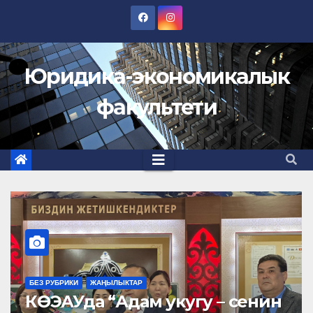
Перейти
к
содержимому
Юридика-экономикалык
факультети
ЖАҢЫЛЫКТАР
КӨЭАУда “Адам укугу – сенин