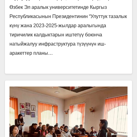
активное участие приняли
отмечены подарками.
языку Сыргак Сарыков,
Өзбек Эл аралык университетинде Кыргыз
проректор по социальным
руководство и преподаватели,
Республикасынын Президентинин “Улуттук тазалык
вопросам и
которые отвечали на вопросы по
күнү жана 2023-2025-жылдар аралыгында
государственному языку
правам человека и были
тиричилик калдыктарын иштетүү боюнча
Сыргак Сарыков, руководство
отмечены подарками.
натыйжалуу инфраструктура түзүүнүн иш-
и преподаватели, которые
отвечали на вопросы по
аракеттер планы…
правам человека и были
отмечены подарками.