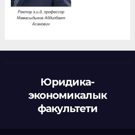
Ректор э.и.д, профессор
Мамасыдыков Абдилбает
Асанович
Юридика-
экономикалык
факультети