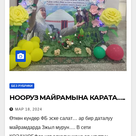
БЕЗ РУБРИКИ
НООРУЗ МАЙРАМЫНА КАРАТА…..
МАР 18, 2024
Өткөн күндөр ФБ эске салат… ар бир даталуу
майрамдарда 3жыл мурун…. В сети