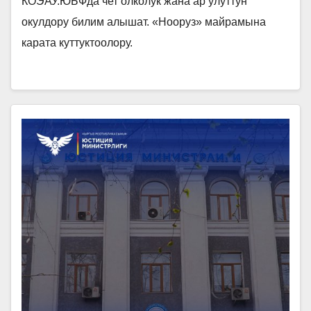
КОЭАУ.ЮБФда чет олколук жана ар улуттун
окулдору билим алышат. «Нооруз» майрамына
карата куттуктоолору.