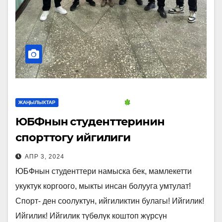
ЖАҢЫЛЫКТАР
ЮБФнын студенттеринин
спорттогу ийгилиги
АПР 3, 2024
ЮБФнын студенттери намыска бек, мамлекетти
укуктук коргоого, мыкты инсан болууга умтулат!
Спорт- ден соолуктун, ийгиликтин булагы! Ийгилик!
Ийгилик! Ийгилик түбөлүк коштоп жүрсүн