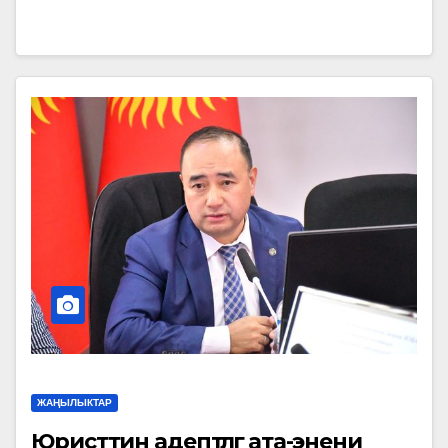
ЖАҢЫЛЫКТАР
Юристтин адептүүлүгү ата-энени