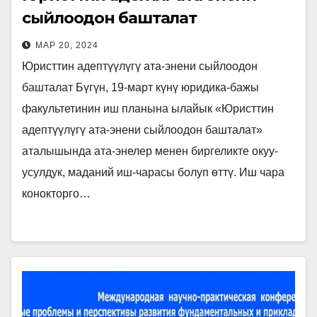
сыйлоодон башталат
МАР 20, 2024
Юристтин адептүүлүгү ата-энени сыйлоодон
башталат Бүгүн, 19-март күнү юридика-бажы
факультетинин иш планына ылайык «Юристтин
адептүүлүгү ата-энени сыйлоодон башталат»
аталышында ата-энелер менен биргеликте окуу-
усулдук, маданий иш-чарасы болуп өттү. Иш чара
конокторго…