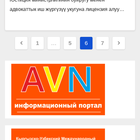
адвокаттык иш жүргүзүү укугуна лицензия алуу…
Пагинация
1
…
5
6
7
записей