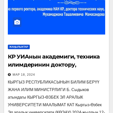
ЖАҢЫЛЫКТАР
КР УИАнын академиги, техника
илимдеринин доктору,
профессор жана көрүнүктүү коомдук
МАР 18, 2024
ишмер М.Т. Мамасаидовдун 75
КЫРГЫЗ РЕСПУБЛИКАСЫНЫН БИЛИМ БЕРҮҮ
жылдыгына арналган
ЖАНА ИЛИМ МИНИСТРЛИГИ Б. Сыдыков
«Санариптештирүү доорунда
атындагы КЫРГЫЗ-ӨЗБЕК ЭЛ АРАЛЫК
колдонмо жана
УНИВЕРСИТЕТИ МААЛЫМАТ КАТ Кыргыз-Өзбек
Эл аралык университети (КӨЭАУ) 2024-жылдын 12-