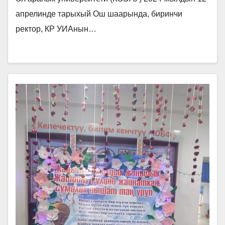
фундаменталдык илимдеринин
актуалдуу көйгөйлөрү жана өнүгүү
апрелинде тарыхый Ош шаарында, биринчи
ректор, КР УИАнын…
перспективалары» аттуу эл
аралык илимий-практикалык
конференция