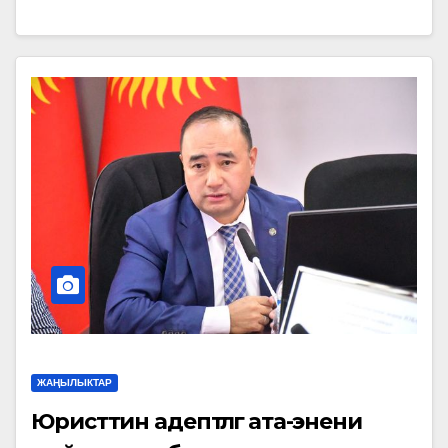
ЖАҢЫЛЫКТАР
Юристтин адептүүлүгү ата-энени