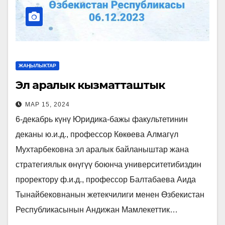
ЖАҢЫЛЫКТАР
Эл аралык кызматташтык
МАР 15, 2024
6-декабрь күнү Юридика-бажы факультетинин
деканы ю.и.д., профессор Көкөева Алмагүл
Мухтарбековна эл аралык байланыштар жана
стратегиялык өнүгүү боюнча университетибиздин
проректору ф.и.д., профессор Балтабаева Аида
Тынайбековнанын жетекчилиги менен Өзбекистан
Республикасынын Андижан Мамлекеттик…