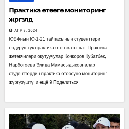
Практика өтөөгө мониторинг
жүргүзүлдү
АПР 8, 2024
ЮБФнын Ю-1-21 тайпасынын студенттери
өндүрүштүк практика өтөп жатышат. Практика
жетекчилери окутуучулар Кочкоров Кубатбек,
Нарботоева Элида Мамасыдыковналар
студенттердин практика өтөөсүнө мониторинг
жүргүзүштү. и ещё 9 Поделиться