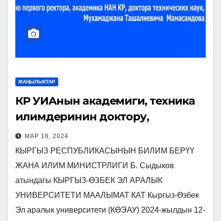
ЖАҢЫЛЫКТАР
КР УИАнын академиги, техника
илимдеринин доктору,
профессор жана көрүнүктүү коомдук
МАР 18, 2024
ишмер М.Т. Мамасаидовдун 75
КЫРГЫЗ РЕСПУБЛИКАСЫНЫН БИЛИМ БЕРҮҮ
жылдыгына арналган
ЖАНА ИЛИМ МИНИСТРЛИГИ Б. Сыдыков
«Санариптештирүү доорунда
атындагы КЫРГЫЗ-ӨЗБЕК ЭЛ АРАЛЫК
колдонмо жана
УНИВЕРСИТЕТИ МААЛЫМАТ КАТ Кыргыз-Өзбек
фундаменталдык илимдеринин
Эл аралык университети (КӨЭАУ) 2024-жылдын 12-