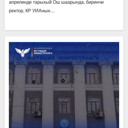
актуалдуу көйгөйлөрү жана өнүгүү
апрелинде тарыхый Ош шаарында, биринчи
ректор, КР УИАнын…
перспективалары» аттуу эл
аралык илимий-практикалык
конференция