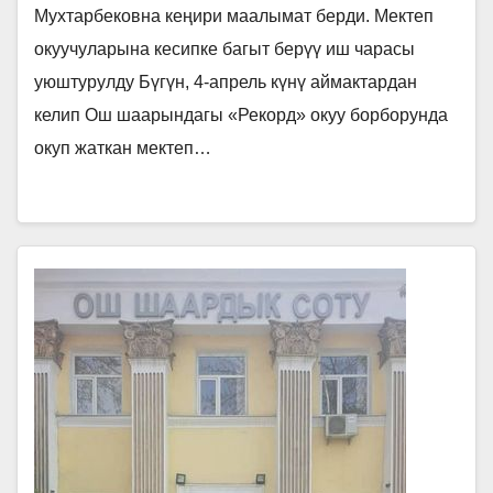
Мухтарбековна кеңири маалымат берди. Мектеп
окуучуларына кесипке багыт берүү иш чарасы
уюштурулду Бүгүн, 4-апрель күнү аймактардан
келип Ош шаарындагы «Рекорд» окуу борборунда
окуп жаткан мектеп…