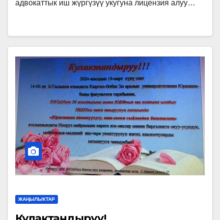
адвокаттык иш жүргүзүү укугуна лицензия алуу…
ЖАҢЫЛЫКТАР
Кулактандыруу!