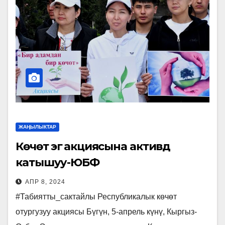
ЖАҢЫЛЫКТАР
Көчөт эгүү акциясына активдүү
катышуу-ЮБФ
АПР 8, 2024
#Табиятты_сактайлы Республикалык көчөт
отургузуу акциясы Бүгүн, 5-апрель күнү, Кыргыз-