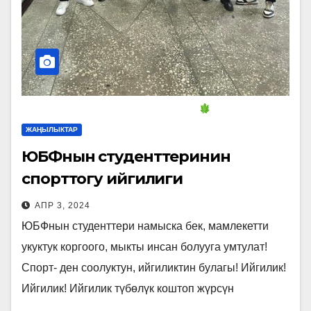
ЖАҢЫЛЫКТАР
ЮБФнын студенттеринин
спорттогу ийгилиги
АПР 3, 2024
ЮБФнын студенттери намыска бек, мамлекетти
укуктук коргоого, мыкты инсан болууга умтулат!
Спорт- ден соолуктун, ийгиликтин булагы! Ийгилик!
Ийгилик! Ийгилик түбөлүк коштоп жүрсүн