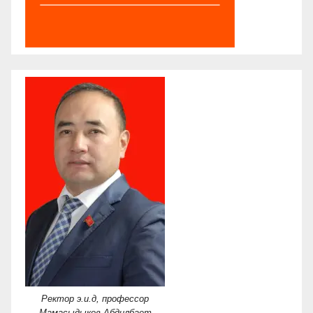
Ректор э.и.д, профессор
Мамасыдыков Абдилбает