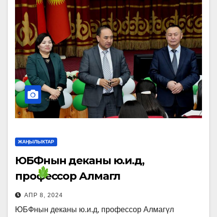
ЖАҢЫЛЫКТАР
ЮБФнын деканы ю.и.д,
профессор Алмагүл
Мухтарбековна кеңири
АПР 8, 2024
маалымат берди.
ЮБФнын деканы ю.и.д, профессор Алмагүл