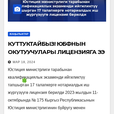
ЖАҢЫЛЫКТАР
КУТТУКТАЙБЫЗ! ЮБФНЫН
ОКУТУУЧУЛАРЫ ЛИЦЕНЗИЯГА ЭЭ
БОЛДУ.
МАР 18, 2024
Юстиция министрлиги тарабынан
квалификациялык экзаменди ийгиликтүү
тапшырган 17 талапкерге нотариалдык иш
жүргүзүүгө лицензия берилди 2023-жылдын 11-
октябрында № 175 Кыргыз Республикасынын
Юстиция министрлигинин буйругу менен