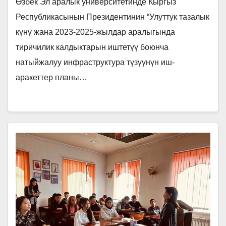
Өзбек Эл аралык университетинде Кыргыз
Республикасынын Президентинин “Улуттук тазалык
күнү жана 2023-2025-жылдар аралыгында
тиричилик калдыктарын иштетүү боюнча
натыйжалуу инфраструктура түзүүнүн иш-
аракеттер планы…