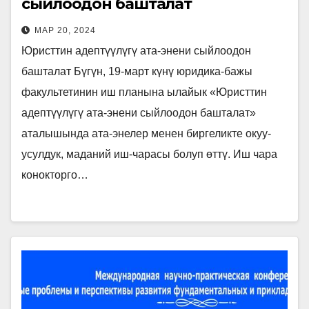
сыйлоодон башталат
МАР 20, 2024
Юристтин адептүүлүгү ата-энени сыйлоодон
башталат Бүгүн, 19-март күнү юридика-бажы
факультетинин иш планына ылайык «Юристтин
адептүүлүгү ата-энени сыйлоодон башталат»
аталышында ата-энелер менен биргеликте окуу-
усулдук, маданий иш-чарасы болуп өттү. Иш чара
конокторго…