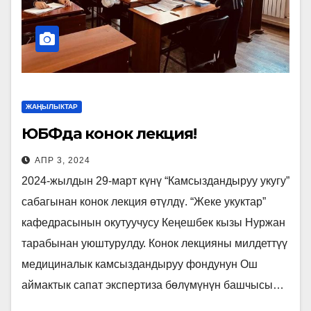
ЖАҢЫЛЫКТАР
ЮБФда конок лекция!
АПР 3, 2024
2024-жылдын 29-март күнү “Камсыздандыруу укугу”
сабагынан конок лекция өтүлдү. “Жеке укуктар”
кафедрасынын окутуучусу Кеңешбек кызы Нуржан
тарабынан уюштурулду. Конок лекцияны милдеттүү
медициналык камсыздандыруу фондунун Ош
аймактык сапат экспертиза бөлүмүнүн башчысы…