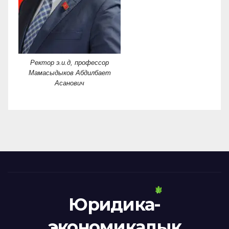
Ректор э.и.д, профессор
Мамасыдыков Абдилбает
Асанович
Юридика-
экономикалык