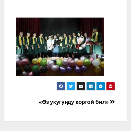
Навигация
«Өз укугуңду коргой бил»
по
записям