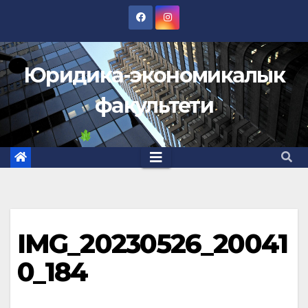
Перейти
к
содержимому
Юридика-экономикалык
факультети
IMG_20230526_20041
0_184