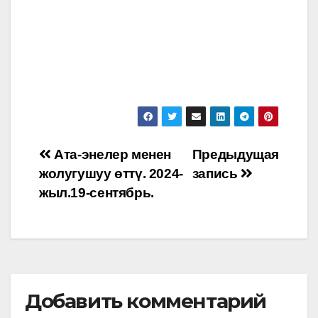
Навигация
Ата-энелер менен
Предыдущая
жолугушуу өттү. 2024-
запись
по
жыл.19-сентябрь.
записям
Добавить комментарий