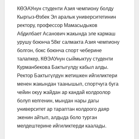
КӨЭАУнун студенти Азия чемпиону болду
Кыргыз-Өзбек Эл аралык университетинин
ректору, профессор Мамасыдыков
Абдилбает Асанович жакында эле кармаш
урушу боюнча 58кг салмакта Азия чемпиону
болгон, бокс боюнча спорт чеберине
талапкер, КӨЭАУнун сыймыктуу студенти
Курманбекова Бактыгүлдү кабыл алды.
Ректор Бактыгүлдүн жетишкен ийгиликтери
менен жакындан таанышып, спортчуга буга
чейин окуу жайдан ар кандай колдоолор
болуп келгенин, мындан нары дагы
университет ар тараптан колдоого даяр
экенин айтып, алдыда боло турган
мелдештерине ийгиликтерди каалады.