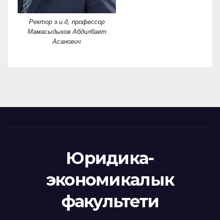
Ректор э.и.д, профессор
Мамасыдыков Абдилбает
Асанович
Юридика-
экономикалык
факультети