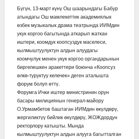
Бүгүн, 13-март күнү Ош шаарындагы Бабур
атындагы Ош мамлекеттик академиялык
өзбек музыкалык драма театрында ИИМдин
укук коргоо багытында аткарып жаткан
иштери, коомдук коопсуздук маселеси,
кылмыштуулуктун алдын алуудагы
коомчулук менен укук коргоо органдарынын
биргелешкен аракеттери боюнча «Коопсуз
өлкө-туруктуу келечек» деген аталышта
форум болуп өттү.
Форумга Ички иштер министринин орун
басары милициянын генерал-майору
О.Урмамбетов баштаган ИИМдин өкүлдөрү,
жергиликтүү бийлик өкүлдөрү, ЖОЖдордун
ректорлору катышты. Мында
кылмыштуулуктун алдын алууга багытталган