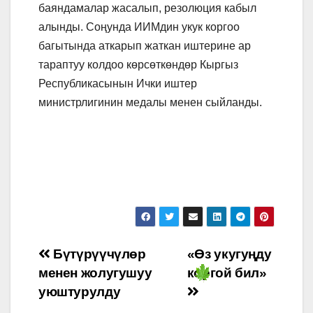
баяндамалар жасалып, резолюция кабыл
алынды. Соңунда ИИМдин укук коргоо
багытында аткарып жаткан иштерине ар
тараптуу колдоо көрсөткөндөр Кыргыз
Республикасынын Ички иштер
министрлигинин медалы менен сыйланды.
Навигация
Бүтүрүүчүлөр
«Өз укугуңду
менен жолугушуу
коргой бил»
по
уюштурулду