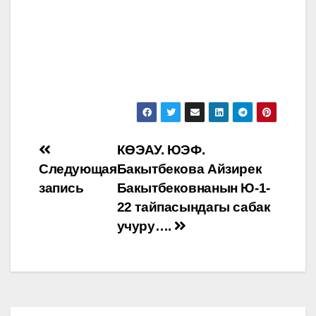
Навигация
КӨЭАУ. ЮЭФ.
Следующая
Бакытбекова Айзирек
по
запись
Бакытбековнанын Ю-1-
записям
22 тайпасындагы сабак
учуру….