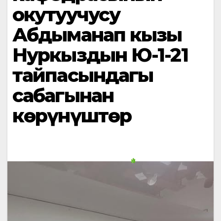
окутуучусу
Абдыманап кызы
Нуркыздын Ю-1-21
тайпасындагы
сабагынан
көрүнүштөр