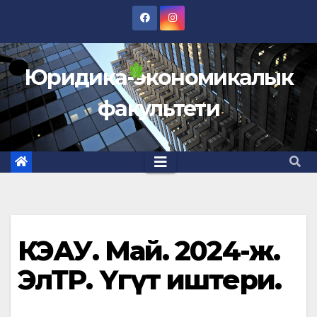
Перейти
к
содержимому
Юридика-экономикалык
факультети
КӨЭАУ. Май. 2024-ж.
ЭлТР. Үгүт иштери.