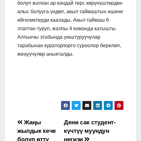
болуп жаткан ар кандай терс көрүнүштөрдөн
алыс болууга үндөп, акыл таймаштын ишине
ийгиликтерди каалады. Акыл таймаш 6
этаптан туруп, жалпы 4 команда катышты.
Алтынчы этабында уюштуруучулар
тарабынан кураторлорго суроолор берилип,
жеңүүчүлөр аныкталды.
Навигация
Жаңы
Дени сак студент-
жылдык кече
күчтүү муундун
по
болуп өттү
негизи