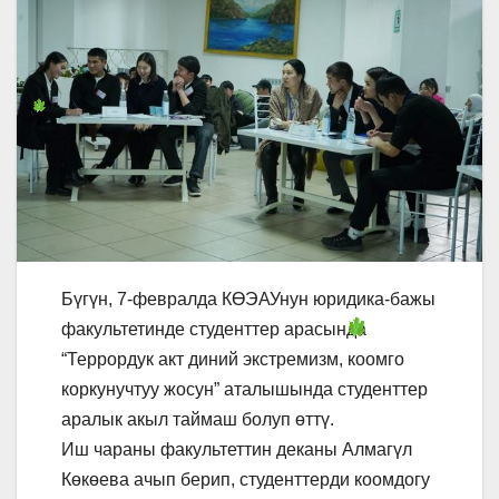
Бүгүн, 7-февралда КӨЭАУнун юридика-бажы
факультетинде студенттер арасында
“Террордук акт диний экстремизм, коомго
коркунучтуу жосун” аталышында студенттер
аралык акыл таймаш болуп өттү.
Иш чараны факультеттин деканы Алмагүл
Көкөева ачып берип, студенттерди коомдогу