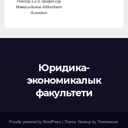
Ректор э.и.д, профессор
Мамасыдыков Абдилбает
Асанович
Юридика-
экономикалык
факультети
Proudly powered by WordPress
|
Theme: Newsup by
Themeansar
.