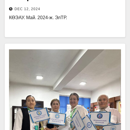
рамках недели пройдут
DEC 12, 2024
бесплатные юридические
КӨЭАУ. Май. 2024-ж. ЭлТР.
консультации, конкурсы по
правоведению,
интеллектуальные игры и
мероприятия под названием
«Знай свои права!».
♦️
Торжественное открытие
недели продолжилось игрой
«Кол үзүмдөрү» с участием
ректора, в ходе которой
участники, правильно
ответившие на вопросы, были
награждены подарками от