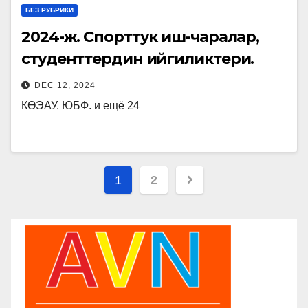
БЕЗ РУБРИКИ
2024-ж. Спорттук иш-чаралар,
студенттердин ийгиликтери.
DEC 12, 2024
КӨЭАУ. ЮБФ. и ещё 24
Posts
1
2
pagination