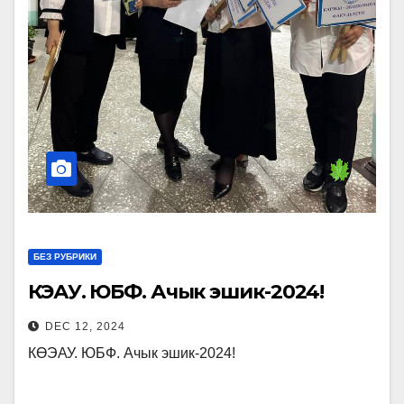
факультета.
Также активное
участие приняли проректор по
социальным вопросам и
государственному языку Сыргак
Сарыков, руководство и
преподаватели, которые
отвечали на вопросы по правам
человека и были отмечены
подарками.
БЕЗ РУБРИКИ
КӨЭАУ. ЮБФ. Ачык эшик-2024!
DEC 12, 2024
КӨЭАУ. ЮБФ. Ачык эшик-2024!