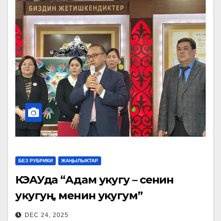
БЕЗ РУБРИКИ
ЖАҢЫЛЫКТАР
КӨЭАУда “Адам укугу – сенин
укугуң, менин укугум”
аталышында акция башталды
DEC 24, 2025