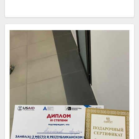
10-декабрь – Эл аралык адам
укугу күнүнө арналган жумалык
акция Кыргыз–Өзбек Эл аралык
университетинде старт алды.
Иш-чара Юридика-экономика
факультетинин “Мамлекеттик-
укуктук сабактар” кафедрасы
тарабынан уюштурулууда.
Акциянын ачылышында
университеттин ректору,
профессор Абдилбает
Мамасыдыков сөз сүйлөп, адам
укуктары ар бир адамдын
жашоосундагы эң баалуу байлык