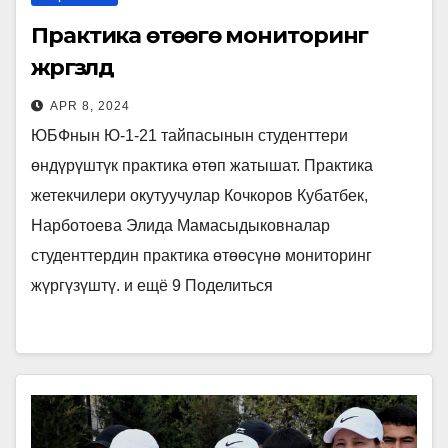
Практика өтөөгө мониторинг
жүргүзүлдү
APR 8, 2024
ЮБФнын Ю-1-21 тайпасынын студенттери
өндүрүштүк практика өтөп жатышат. Практика
жетекчилери окутуучулар Кочкоров Кубатбек,
Нарботоева Элида Мамасыдыковналар
студенттердин практика өтөөсүнө мониторинг
жүргүзүштү. и ещё 9 Поделиться