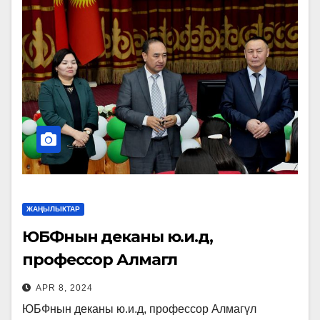
ЖАҢЫЛЫКТАР
ЮБФнын деканы ю.и.д,
профессор Алмагүл
Мухтарбековна кеңири
APR 8, 2024
маалымат берди.
ЮБФнын деканы ю.и.д, профессор Алмагүл