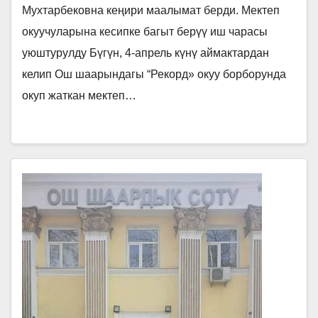
Мухтарбековна кеңири маалымат берди. Мектеп
окуучуларына кесипке багыт берүү иш чарасы
уюштурулду Бүгүн, 4-апрель күнү аймактардан
келип Ош шаарындагы “Рекорд» окуу борборунда
окуп жаткан мектеп…