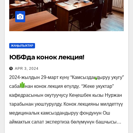
ЖАҢЫЛЫКТАР
ЮБФда конок лекция!
APR 3, 2024
2024-жылдын 29-март күнү “Камсыздандыруу укугу”
сабагынан конок лекция өтүлдү. “Жеке укуктар”
кафедрасынын окутуучусу Кеңешбек кызы Нуржан
тарабынан уюштурулду. Конок лекцияны милдеттүү
медициналык камсыздандыруу фондунун Ош
аймактык сапат экспертиза бөлүмүнүн башчысы…