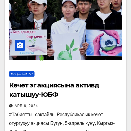
ЖАҢЫЛЫКТАР
Көчөт эгүү акциясына активдүү
катышуу-ЮБФ
APR 8, 2024
#Табиятты_сактайлы Республикалык көчөт
отургузуу акциясы Бүгүн, 5-апрель күнү, Кыргыз-