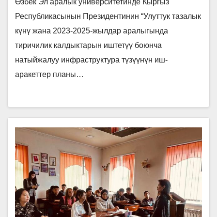
Өзбек Эл аралык университетинде Кыргыз
Республикасынын Президентинин “Улуттук тазалык
күнү жана 2023-2025-жылдар аралыгында
тиричилик калдыктарын иштетүү боюнча
натыйжалуу инфраструктура түзүүнүн иш-
аракеттер планы…