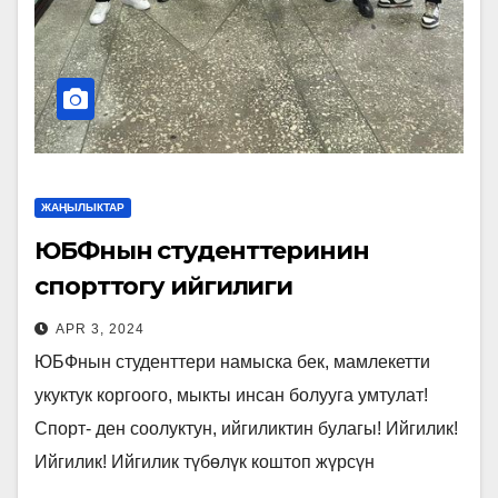
ЖАҢЫЛЫКТАР
ЮБФнын студенттеринин
спорттогу ийгилиги
APR 3, 2024
ЮБФнын студенттери намыска бек, мамлекетти
укуктук коргоого, мыкты инсан болууга умтулат!
Спорт- ден соолуктун, ийгиликтин булагы! Ийгилик!
Ийгилик! Ийгилик түбөлүк коштоп жүрсүн