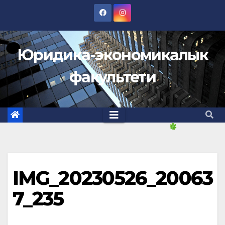
Skip
to
content
Юридика-экономикалык
факультети
IMG_20230526_20063
7_235