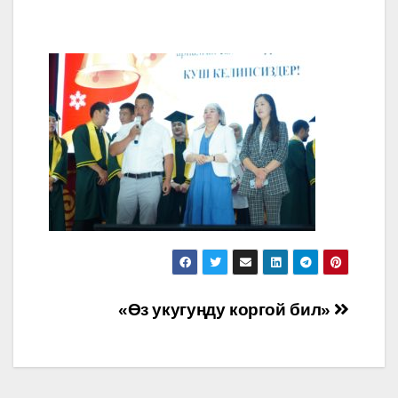
Post
«Өз укугуңду коргой бил»
navigation