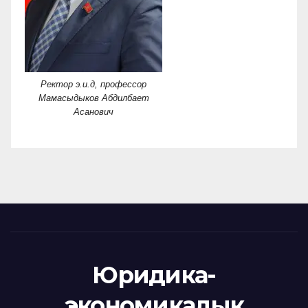
Ректор э.и.д, профессор
Мамасыдыков Абдилбает
Асанович
Юридика-
экономикалык