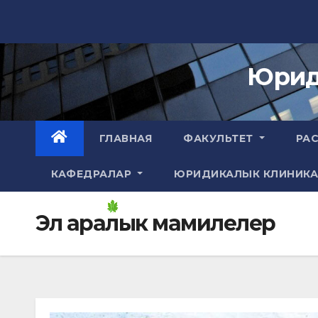
Skip
to
content
Юрид
ГЛАВНАЯ
ФАКУЛЬТЕТ
РА
КАФЕДРАЛАР
ЮРИДИКАЛЫК КЛИНИК
Эл аралык мамилелер