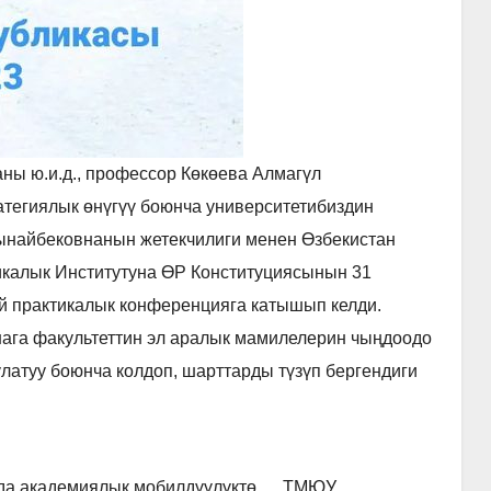
ны ю.и.д., профессор Көкөева Алмагүл
тегиялык өнүгүү боюнча университетибиздин
Тынайбековнанын жетекчилиги менен Өзбекистан
калык Институтуна ӨР Конституциясынын 31
й практикалык конференцияга катышып келди.
ага факультеттин эл аралык мамилелерин чыңдоодо
атуу боюнча колдоп, шарттарды түзүп бергендиги
да академиялык мобилдүүлүктө…. ТМЮУ