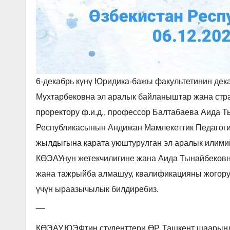
6-декабрь күнү Юридика-бажы факультетинин дека
Мухтарбековна эл аралык байланыштар жана стра
проректору ф.и.д., профессор Балтабаева Аида 
Республикасынын Андижан Мамлекеттик Педагоги
жылдыгына карата уюштурулган эл аралык илими
КӨЭАУнун жетекчилигине жана Аида Тынайбековн
жана тажрыйба алмашуу, квалификацияны жогорул
үчүн ыраазычылык билдиребиз.
__
КӨЭАУ.ЮЭФтин студенттери ӨР. Ташкент шаарын