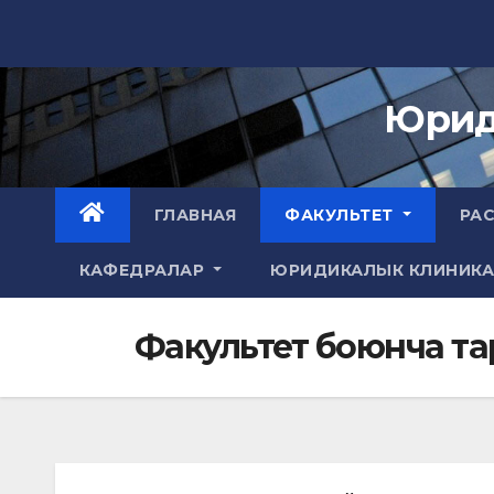
Skip
to
content
Юрид
ГЛАВНАЯ
ФАКУЛЬТЕТ
РА
КАФЕДРАЛАР
ЮРИДИКАЛЫК КЛИНИК
Факультет боюнча тар