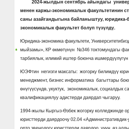
2024-жылдын сентябрь айындагы универси
менен каржы-экономикалык факультетинин ст
саны азайгандыгына байланыштуу, юридика-б
экономикалык факультет болуп түзүлдү.
Юридика-экономика факультети, Университетибиз
мыйзамы», КР өкмөтүнүн №346 токтомундагы факу
тарбиялык, илимий иштер боюнча ишмердүүлүгүн 
ЮЭФтин негизги максаты: жогорку билимдүү юрис
менеджмент, бизнес информатика багыттары бо
өнүгүүсүндө, укуктук, экономикалык, социалдык 
квалификациялуу адистерди даярдап чыгаруу.
1994-жылы Кыргыз-Өзбек жогорку колледжинде ор
юристтерди даярдоочу 02.04 «Административдик-
орто звенодогу юристтерди даярдоо үчүн өз алды