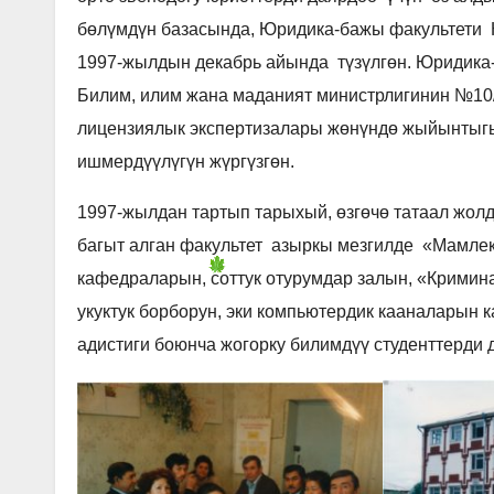
бөлүмдүн базасында, Юридика-бажы факультети 
1997-жылдын декабрь айында түзүлгөн. Юридик
Билим, илим жана маданият министрлигинин №10
лицензиялык экспертизалары жөнүндө жыйынтыг
ишмердүүлүгүн жүргүзгөн.
1997-жылдан тартып тарыхый, өзгөчө татаал жолд
багыт алган факультет азыркы мезгилде «Мамлеке
кафедраларын, соттук отурумдар залын, «Крими
укуктук борборун, эки компьютердик кааналарын
адистиги боюнча жогорку билимдүү студенттерди 