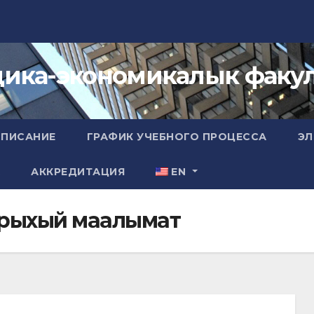
ика-экономикалык факул
СПИСАНИЕ
ГРАФИК УЧЕБНОГО ПРОЦЕССА
ЭЛ
А
АККРЕДИТАЦИЯ
EN
ыхый маалымат