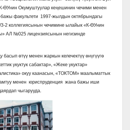
К-ӨУнин Окумуштуулар кеңешинин чечими менен
а-бажы факультети 1997-жылдын октябрындагы
/3-2 коллегиясынын чечимине ылайык «К-ӨУнин
ы» АЛ №025 лицензиясынын негизинде
у басып өтүү менен жаркын келечектүү өнүгүүгө
ттик укуктук сабактар», «Жеке укуктар»
налистика» окуу каанасын, «ТОКТОМ» маалыматтык
 камтуу менен юриспруденция жана бажы иши
даярдап чыгарууда.