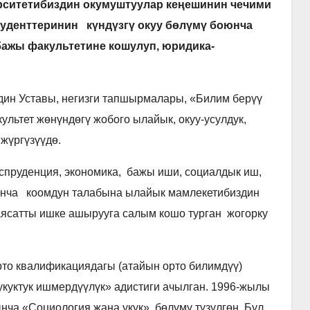
тетибиздин окумуштуулар кеңешинин чечими
уденттеринин күндүзгү окуу бөлүмү боюнча
ажы факультетине кошулуп, юридика-
дин Уставы, негизги тапшырмалары, «Билим берүү
льтет жөнүндөгү жобого ылайык, окуу-усулдук,
жүргүзүүдө.
пруденция, экономика, бажы иши, социалдык иш,
юнча коомдун талабына ылайык мамлекетибиздин
саясатты ишке ашырууга салым кошо турган жогорку
то квалификациядагы (атайын орто билимдүү)
укуктук ишмердүүлүк» адистиги ачылган. 1996-жылы
нча «Социология жана укук» бөлүмү түзүлгөн. Бул