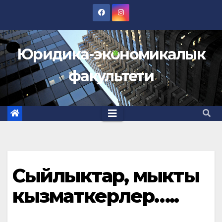
Skip
to
content
Юридика-экономикалык
факультети
Сыйлыктар, мыкты
кызматкерлер…..