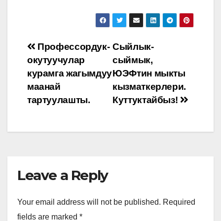
Post
Профессордук-
Сыйлык-
окутуучулар
сыймык,
navigation
курамга жагымдуу
ЮЭФтин мыкты
маанай
кызматкерлери.
тартуулашты.
Куттуктайбыз!
Leave a Reply
Your email address will not be published.
Required
fields are marked
*