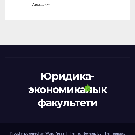
Асанович
Юридика-
экономикалык
факультети
Proudly powered by WordPress
|
Theme: Newsup by
Themeansar
.