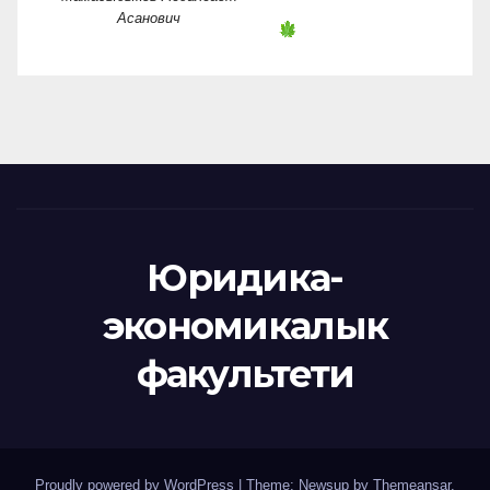
Асанович
Юридика-
экономикалык
факультети
Proudly powered by WordPress
|
Theme: Newsup by
Themeansar
.