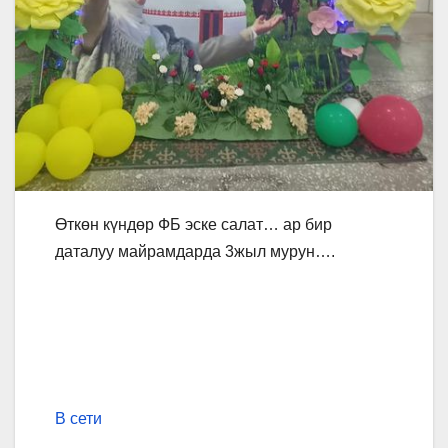
Өткөн күндөр ФБ эске салат… ар бир
даталуу майрамдарда 3жыл мурун….
В сети