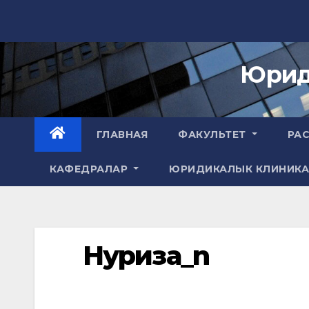
Skip
to
content
Юрид
ГЛАВНАЯ
ФАКУЛЬТЕТ
РА
КАФЕДРАЛАР
ЮРИДИКАЛЫК КЛИНИК
Нуриза_n