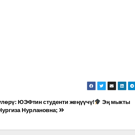
лөрү: ЮЭФтин студенти жеңүүчү!
Эң мыкты
 Нургиза Нурлановна;